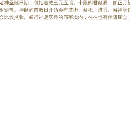
诸神圣诞日期，包括道教三元五腊、十殿阎君诞辰，如正月
祖诞等。神诞的前数日开始会有洗街、祭祀、进香、游神等
会比较灵验。举行神诞庆典的庙宇境内，往往也有伴随庙会